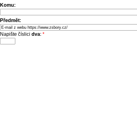
Komu:
Předmět:
Napište číslici
dva
:
*