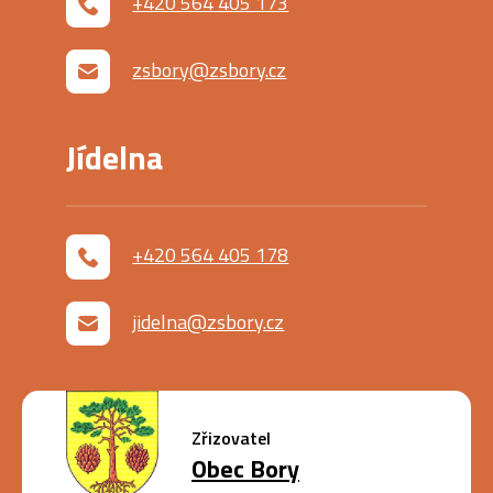
+420 564 405 173
zsbory@zsbory.cz
Jídelna
+420 564 405 178
jidelna@zsbory.cz
Zřizovatel
Obec Bory