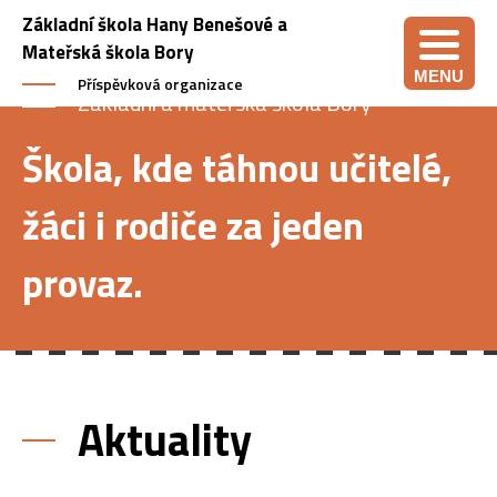
Základní škola Hany Benešové a
Mateřská škola Bory
MENU
Příspěvková organizace
Základní a mateřská škola Bory
Škola, kde táhnou učitelé,
žáci i rodiče za jeden
provaz.
Aktuality