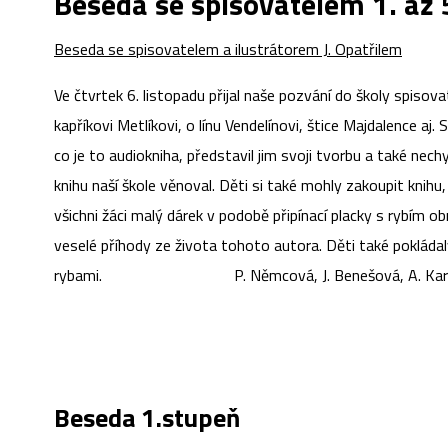
Beseda se spisovatelem 1. až 
Beseda se spisovatelem a ilustrátorem J. Opatřilem
Ve čtvrtek 6. listopadu přijal naše pozvání do školy spisova
kapříkovi Metlíkovi, o línu Vendelínovi, štice Majdalence aj. 
co je to audiokniha, představil jim svoji tvorbu a také nec
knihu naší škole věnoval. Děti si také mohly zakoupit knihu,
všichni žáci malý dárek v podobě připínací placky s rybím 
veselé příhody ze života tohoto autora. Děti také pokládaly
rybami. P. Němcová, J. Benešová, A. Kará
Beseda 1.stupeň