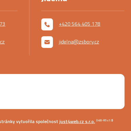
173
+420 564 405 178
cz
jidelna@zsbory.cz
tránky vytvořila společnost
just4web.cz s.r.o.
(J4W-RS v7.0)