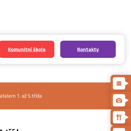
Komunitní škola
Kontakty
telem 1. až 5.třída