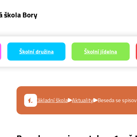
á škola Bory
Školní družina
Školní jídelna
Základní škola
Aktuality
Beseda se spisova