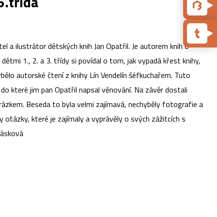
5.třída
tel a ilustrátor dětských knih Jan Opatřil. Je autorem knih o
S dětmi 1., 2. a 3. třídy si povídal o tom, jak vypadá křest knihy,
hybělo autorské čtení z knihy Lín Vendelín šéfkuchařem. Tuto
 do které jim pan Opatřil napsal věnování. Na závěr dostali
obrázkem. Beseda to byla velmi zajímavá, nechyběly fotografie a
 otázky, které je zajímaly a vyprávěly o svých zážitcích s
sková