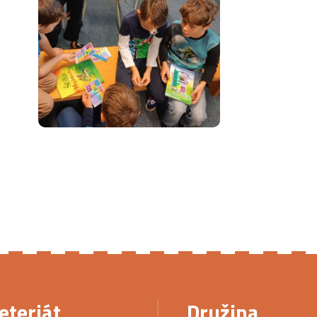
eteriát
Družina