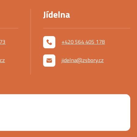
Jídelna
173
+420 564 405 178
cz
jidelna@zsbory.cz