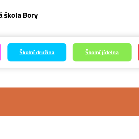
á škola Bory
Školní družina
Školní jídelna