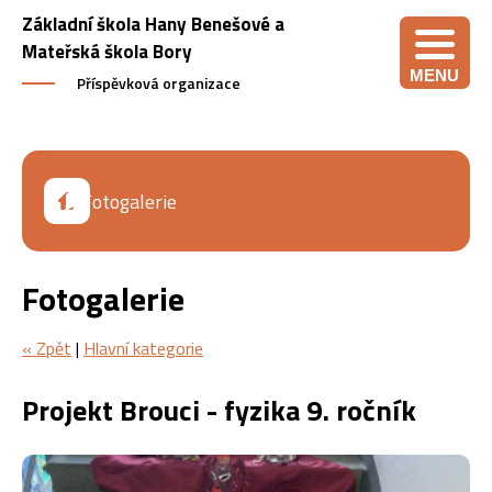
Základní škola Hany Benešové a
Mateřská škola Bory
MENU
Příspěvková organizace
Fotogalerie
Fotogalerie
« Zpět
|
Hlavní kategorie
Projekt Brouci - fyzika 9. ročník