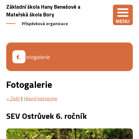
Základní škola Hany Benešové a
Mateřská škola Bory
MENU
Příspěvková organizace
Fotogalerie
Fotogalerie
« Zpět
|
Hlavní kategorie
SEV Ostrůvek 6. ročník