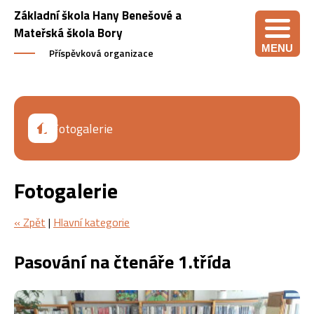
Základní škola Hany Benešové a
Mateřská škola Bory
MENU
Příspěvková organizace
Fotogalerie
Fotogalerie
« Zpět
|
Hlavní kategorie
Pasování na čtenáře 1.třída