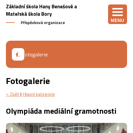
Základní škola Hany Benešové a
Mateřská škola Bory
MENU
Příspěvková organizace
Fotogalerie
Fotogalerie
« Zpět
|
Hlavní kategorie
Olympiáda mediální gramotnosti