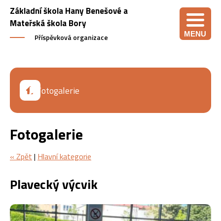
Základní škola Hany Benešové a
Mateřská škola Bory
MENU
Příspěvková organizace
Fotogalerie
Fotogalerie
« Zpět
|
Hlavní kategorie
Plavecký výcvik