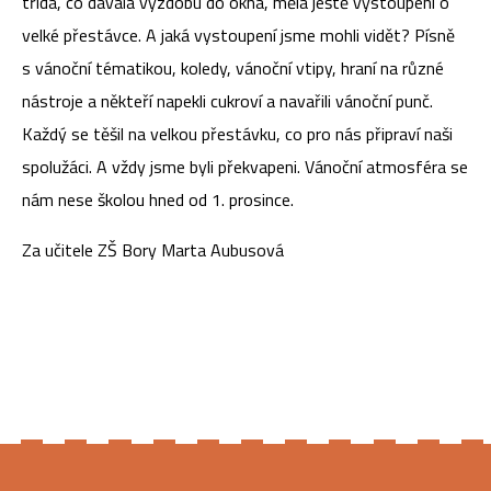
třída, co dávala výzdobu do okna, měla ještě vystoupení o
velké přestávce. A jaká vystoupení jsme mohli vidět? Písně
s vánoční tématikou, koledy, vánoční vtipy, hraní na různé
nástroje a někteří napekli cukroví a navařili vánoční punč.
Každý se těšil na velkou přestávku, co pro nás připraví naši
spolužáci. A vždy jsme byli překvapeni. Vánoční atmosféra se
nám nese školou hned od 1. prosince.
Za učitele ZŠ Bory Marta Aubusová