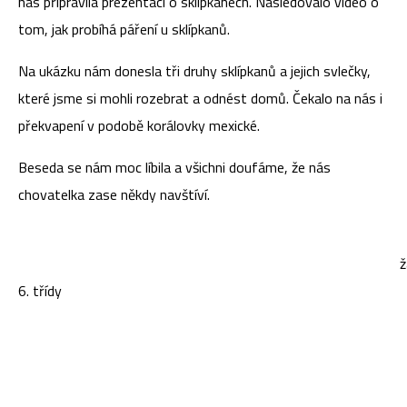
nás připravila prezentaci o sklípkanech. Následovalo video o
tom, jak probíhá páření u sklípkanů.
Na ukázku nám donesla tři druhy sklípkanů a jejich svlečky,
které jsme si mohli rozebrat a odnést domů. Čekalo na nás i
překvapení v podobě korálovky mexické.
Beseda se nám moc líbila a všichni doufáme, že nás
chovatelka zase někdy navštíví.
žác
6. třídy