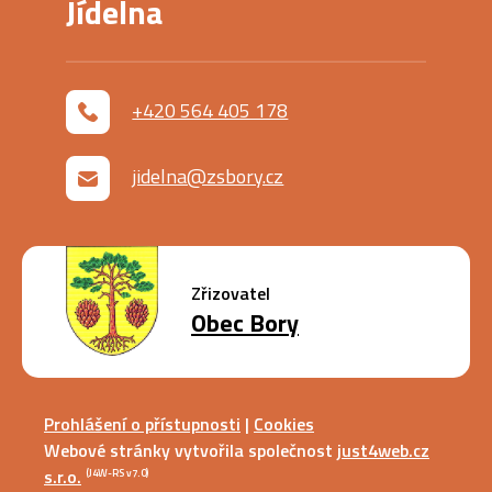
Jídelna
+420 564 405 178
jidelna@zsbory.cz
Zřizovatel
Obec Bory
Prohlášení o přístupnosti
|
Cookies
Webové stránky vytvořila společnost
just4web.cz
s.r.o.
(J4W-RS v7.0)