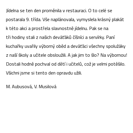
Jídelna se ten den proměnila v restauraci. O to celé se
postarala 9. třída. Vše naplánovala, vymyslela krásný plakát
k této akci a prostřela slavnostně jídelnu. Pak se na
tři hodiny stali z našich deváťáků číšníci a servírky. Paní
kuchařky uvařily výborný oběd a deváťáci všechny spolužáky
z naší školy a učitele obsloužili. A jak jim to šlo? Na výbornou!
Dostali hodně pochval od dětí i učitelů, což je velmi potěšilo.
Všichni jsme si tento den opravdu užili.
M. Aubusová, V. Musilová