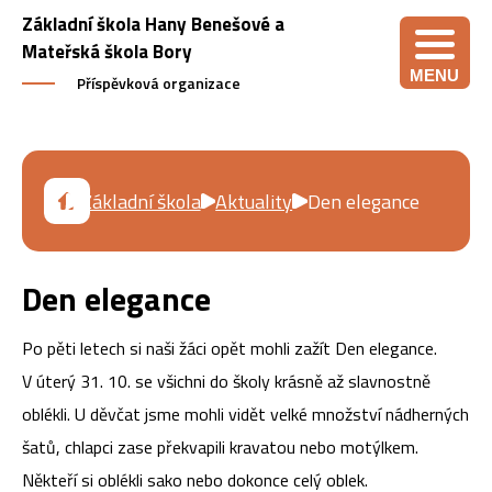
Základní škola Hany Benešové a
Mateřská škola Bory
MENU
Příspěvková organizace
Základní škola
Aktuality
Den elegance
Den elegance
Po pěti letech si naši žáci opět mohli zažít Den elegance.
V úterý 31. 10. se všichni do školy krásně až slavnostně
oblékli. U děvčat jsme mohli vidět velké množství nádherných
šatů, chlapci zase překvapili kravatou nebo motýlkem.
Někteří si oblékli sako nebo dokonce celý oblek.