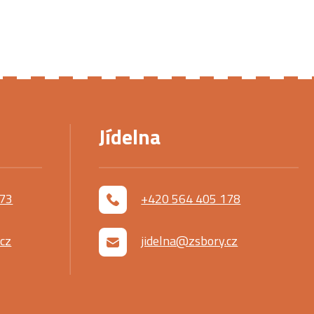
Jídelna
173
+420 564 405 178
cz
jidelna@zsbory.cz