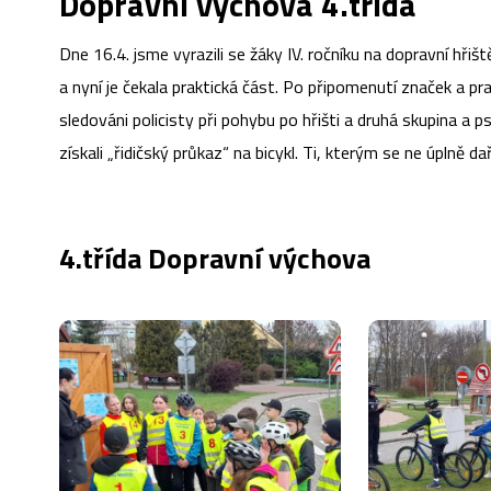
Dopravní výchova 4.třída
Dne 16.4. jsme vyrazili se žáky IV. ročníku na dopravní hřiš
a nyní je čekala praktická část. Po připomenutí značek a prav
sledováni policisty při pohybu po hřišti a druhá skupina a psa
získali „řidičský průkaz“ na bicykl. Ti, kterým se ne úplně d
4.třída Dopravní výchova