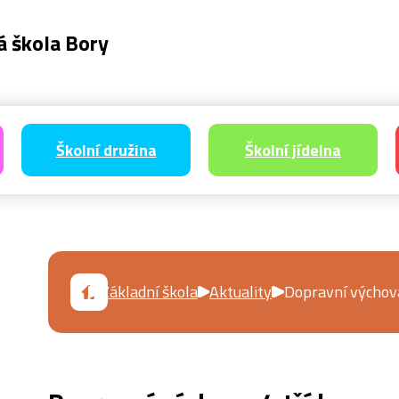
á škola Bory
Školní družina
Školní jídelna
Základní škola
Aktuality
Dopravní výchova