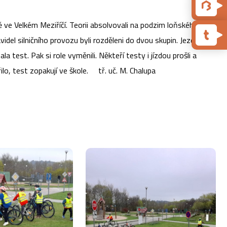
tě ve Velkém Meziříčí. Teorii absolvovali na podzim loňského roku
idel silničního provozu byli rozděleni do dvou skupin. Jezdci byli
la test. Pak si role vyměnili. Někteří testy i jízdou prošli a
ařilo, test zopakují ve škole. tř. uč. M. Chalupa