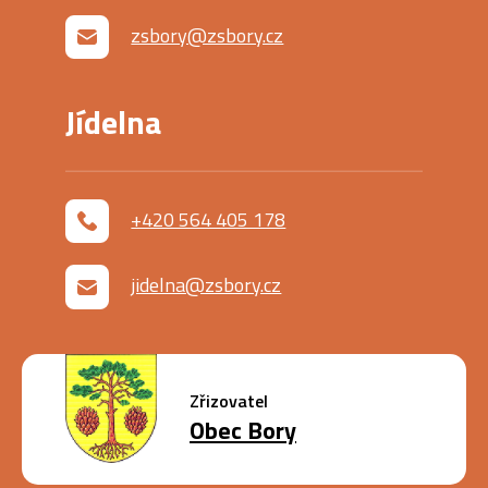
zsbory@zsbory.cz
Jídelna
+420 564 405 178
jidelna@zsbory.cz
Zřizovatel
Obec Bory