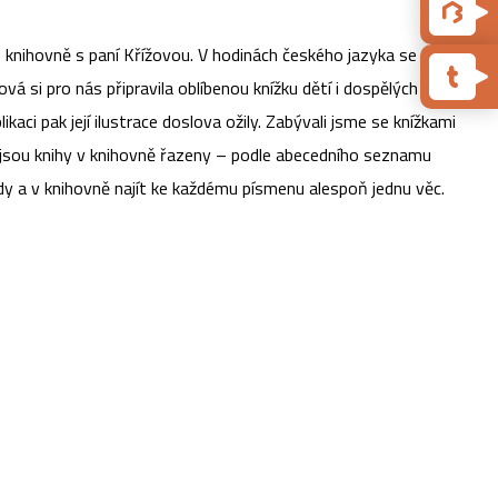
ské knihovně s paní Křížovou. V hodinách českého jazyka se učíme
vá si pro nás připravila oblíbenou knížku dětí i dospělých –
kaci pak její ilustrace doslova ožily. Zabývali jsme se knížkami
jak jsou knihy v knihovně řazeny – podle abecedního seznamu
y a v knihovně najít ke každému písmenu alespoň jednu věc.