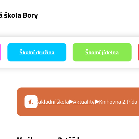
á škola Bory
Školní družina
Školní jídelna
Základní škola
Aktuality
Knihovna 2.třída