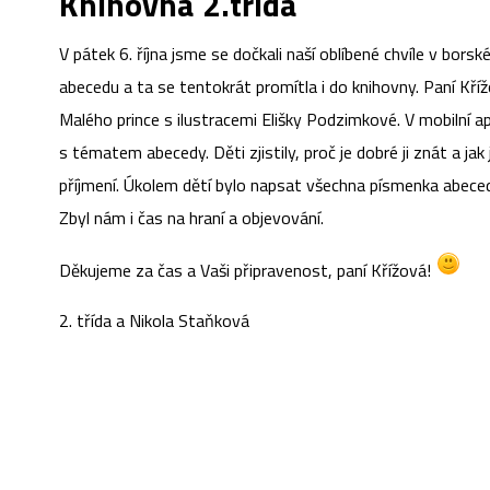
Knihovna 2.třída
V pátek 6. října jsme se dočkali naší oblíbené chvíle v bor
abecedu a ta se tentokrát promítla i do knihovny. Paní Křížo
Malého prince s ilustracemi Elišky Podzimkové. V mobilní apli
s tématem abecedy. Děti zjistily, proč je dobré ji znát a 
příjmení. Úkolem dětí bylo napsat všechna písmenka abeced
Zbyl nám i čas na hraní a objevování.
Děkujeme za čas a Vaši připravenost, paní Křížová!
2. třída a Nikola Staňková