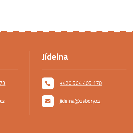
Jídelna
173
+420 564 405 178
cz
jidelna@zsbory.cz