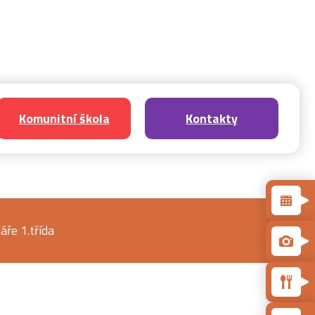
Komunitní škola
Kontakty
áře 1.třída