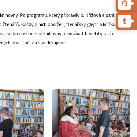
knihovny. Po programu, který připravily p. Křížová s paní
 čtenářů. Každý z nich obdržel „čtenářský glejt“ a knížku právě
vat se do naší borské knihovny a využívat benefity s tím
ených muffinů. Za vše děkujeme.