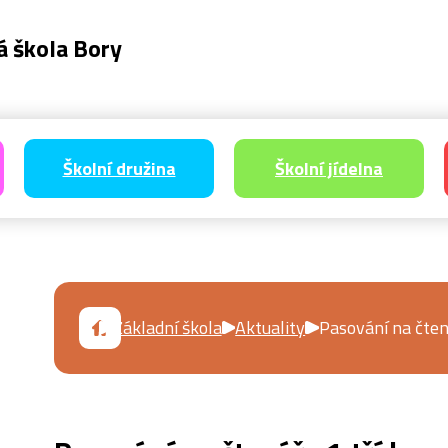
á škola Bory
Školní družina
Školní jídelna
Základní škola
Aktuality
Pasování na čten