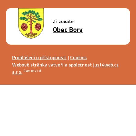
Zřizovatel
Obec Bory
Prohlášení o přístupnosti
|
Cookies
Webové stránky vytvořila společnost
just4web.cz
s.r.o.
(J4W-RS v7.0)