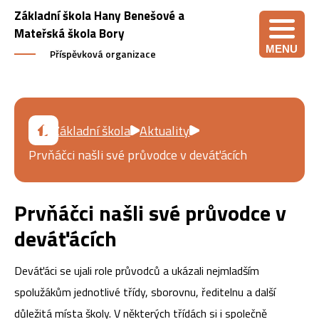
Základní škola Hany Benešové a
Mateřská škola Bory
MENU
Příspěvková organizace
Základní škola
Aktuality
Prvňáčci našli své průvodce v deváťácích
Prvňáčci našli své průvodce v
deváťácích
Deváťáci se ujali role průvodců a ukázali nejmladším
spolužákům jednotlivé třídy, sborovnu, ředitelnu a další
důležitá místa školy. V některých třídách si i společně