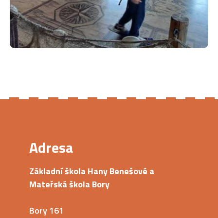
Adresa
Základní škola Hany Benešové a
Mateřská škola Bory
Bory 161