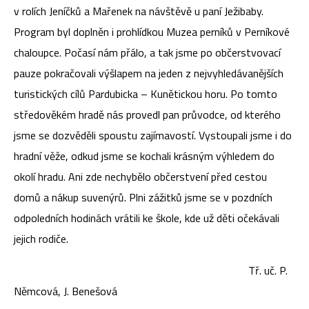
v rolích Jeníčků a Mařenek na návštěvě u paní Ježibaby.
Program byl doplněn i prohlídkou Muzea perníků v Perníkové
chaloupce. Počasí nám přálo, a tak jsme po občerstvovací
pauze pokračovali výšlapem na jeden z nejvyhledávanějších
turistických cílů Pardubicka – Kunětickou horu. Po tomto
středověkém hradě nás provedl pan průvodce, od kterého
jsme se dozvěděli spoustu zajímavostí. Vystoupali jsme i do
hradní věže, odkud jsme se kochali krásným výhledem do
okolí hradu. Ani zde nechybělo občerstvení před cestou
domů a nákup suvenýrů. Plni zážitků jsme se v pozdních
odpoledních hodinách vrátili ke škole, kde už děti očekávali
jejich rodiče.
Tř. uč. P.
Němcová, J. Benešová