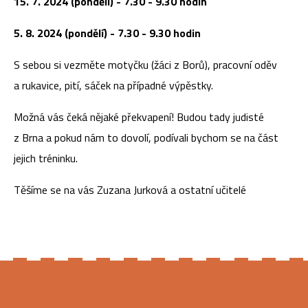
15. 7. 2024 (pondělí) - 7.30 - 9.30 hodin
5. 8. 2024 (pondělí) - 7.30 - 9.30 hodin
S sebou si vezměte motyčku (žáci z Borů), pracovní oděv
a rukavice, pití, sáček na případné výpěstky.
Možná vás čeká nějaké překvapení! Budou tady judisté
z Brna a pokud nám to dovolí, podívali bychom se na část
jejich tréninku.
Těšíme se na vás Zuzana Jurková a ostatní učitelé