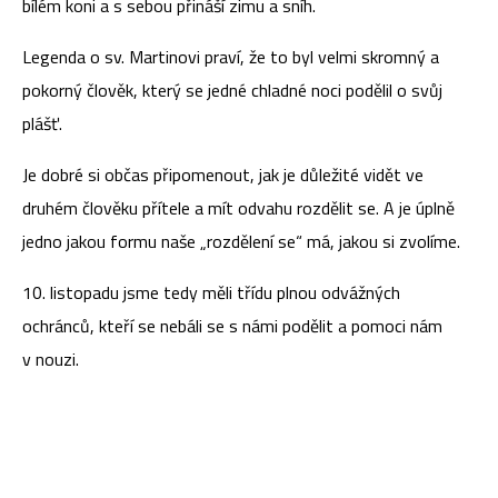
bílém koni a s sebou přináší zimu a sníh.
Legenda o sv. Martinovi praví, že to byl velmi skromný a
pokorný člověk, který se jedné chladné noci podělil o svůj
plášť.
Je dobré si občas připomenout, jak je důležité vidět ve
druhém člověku přítele a mít odvahu rozdělit se. A je úplně
jedno jakou formu naše „rozdělení se“ má, jakou si zvolíme.
10. listopadu jsme tedy měli třídu plnou odvážných
ochránců, kteří se nebáli se s námi podělit a pomoci nám
v nouzi.