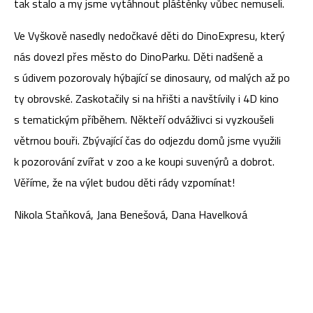
tak stalo a my jsme vytáhnout pláštěnky vůbec nemuseli.
Ve Vyškově nasedly nedočkavé děti do DinoExpresu, který
nás dovezl přes město do DinoParku. Děti nadšeně a
s údivem pozorovaly hýbající se dinosaury, od malých až po
ty obrovské. Zaskotačily si na hřišti a navštívily i 4D kino
s tematickým příběhem. Někteří odvážlivci si vyzkoušeli
větrnou bouři. Zbývající čas do odjezdu domů jsme využili
k pozorování zvířat v zoo a ke koupi suvenýrů a dobrot.
Věříme, že na výlet budou děti rády vzpomínat!
Nikola Staňková, Jana Benešová, Dana Havelková