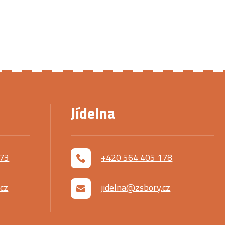
Jídelna
173
+420 564 405 178
cz
jidelna@zsbory.cz