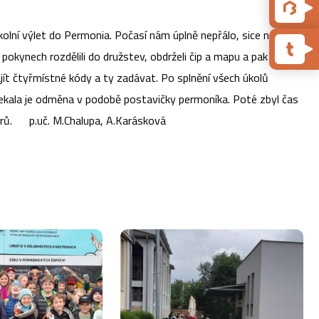
školní výlet do Permonia. Počasí nám úplně nepřálo, sice nakonec
 pokynech rozdělili do družstev, obdrželi čip a mapu a pak byli
ít čtyřmístné kódy a ty zadávat. Po splnění všech úkolů
 čekala je odměna v podobě postavičky permoníka. Poté zbyl čas
Borů. p.uč. M.Chalupa, A.Karásková