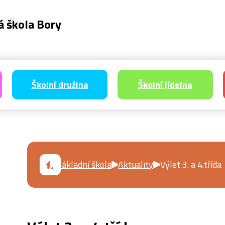
á škola Bory
Školní družina
Školní jídelna
Základní škola
Aktuality
Výlet 3. a 4.třída