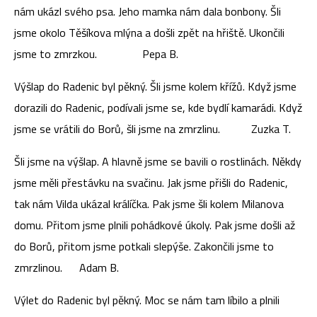
nám ukázl svého psa. Jeho mamka nám dala bonbony. Šli
jsme okolo Těšíkova mlýna a došli zpět na hřiště. Ukončili
jsme to zmrzkou. Pepa B.
Výšlap do Radenic byl pěkný. Šli jsme kolem křížů. Když jsme
dorazili do Radenic, podívali jsme se, kde bydlí kamarádi. Když
jsme se vrátili do Borů, šli jsme na zmrzlinu. Zuzka T.
Šli jsme na výšlap. A hlavně jsme se bavili o rostlinách. Někdy
jsme měli přestávku na svačinu. Jak jsme přišli do Radenic,
tak nám Vilda ukázal králíčka. Pak jsme šli kolem Milanova
domu. Přitom jsme plnili pohádkové úkoly. Pak jsme došli až
do Borů, přitom jsme potkali slepýše. Zakončili jsme to
zmrzlinou. Adam B.
Výlet do Radenic byl pěkný. Moc se nám tam líbilo a plnili