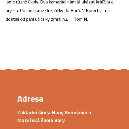
jsme různé úkoly. Dva kamarádi nám šli ukázat králíčka a
pejska. Potom jsme šli zpátky do Borů. V Borech jsme
dostali od paní učitelky zmrzlinu. Tom N.
Adresa
Základní škola Hany Benešové a
Mateřská škola Bory