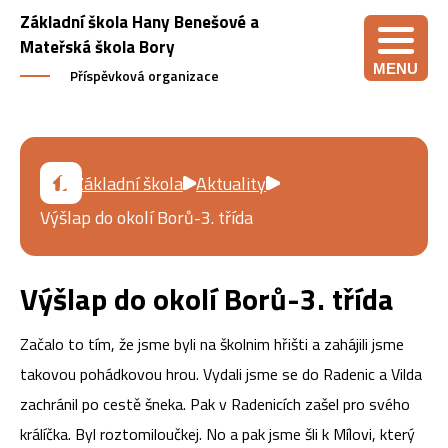
Základní škola Hany Benešové a
Mateřská škola Bory
MENU
Příspěvková organizace
Základní škola
Aktuality
Výšlap do okolí Borů-3. třída
Výšlap do okolí Borů-3. třída
Začalo to tím, že jsme byli na školnim hřišti a zahájili jsme
takovou pohádkovou hrou. Vydali jsme se do Radenic a Vilda
zachránil po cestě šneka. Pak v Radenicích zašel pro svého
králíčka. Byl roztomiloučkej. No a pak jsme šli k Mílovi, který