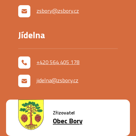
zsbory@zsbory.cz
Jídelna
+420 564 405 178
jidelna@zsbory.cz
Zřizovatel
Obec Bory