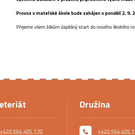
Provoz v mateřské škole bude zahájen v pondělí 2. 9. 
Přejeme všem žákům úspěšný start do nového školního ro
eteriát
Družina
+420 564 405 170
+420 564 405 