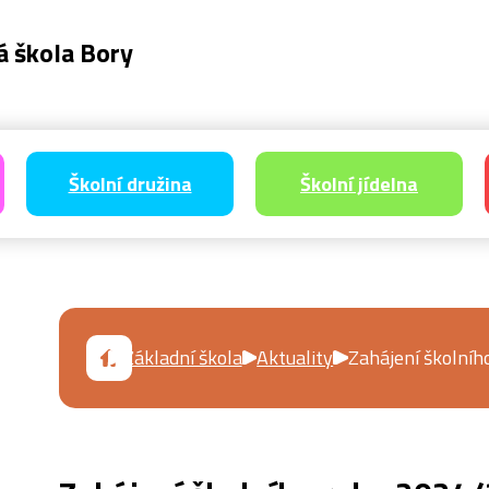
á škola Bory
Školní družina
Školní jídelna
Základní škola
Aktuality
Zahájení školní