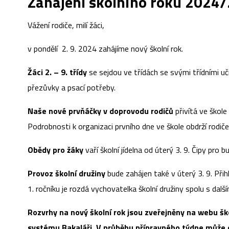
Zahájení školního roku 2024
Vážení rodiče, milí žáci,
v pondělí 2. 9. 2024 zahájíme nový školní rok.
Žáci 2. – 9. třídy
se sejdou ve třídách se svými třídními uči
přezůvky a psací potřeby.
Naše nové prvňáčky v doprovodu rodičů
přivítá ve škole
Podrobnosti k organizaci prvního dne ve škole obdrží rodiče
Obědy pro žáky
vaří školní jídelna od úterý 3. 9. Čipy pro 
Provoz školní družiny
bude zahájen také v úterý 3. 9. Přihl
1. ročníku je rozdá vychovatelka školní družiny spolu s dalš
Rozvrhy na nový školní rok jsou zveřejněny na webu škol
systému Bakaláři. V průběhu přípravného týdne může 