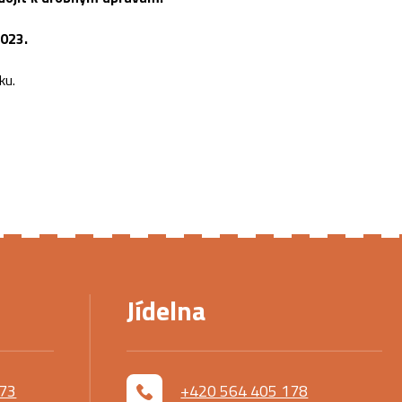
2023.
ku.
Jídelna
173
+420 564 405 178