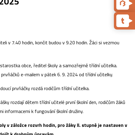
/2025
teli v 7.40 hodin, končit budou v 9.20 hodin. Žáci si vezmou
 starostka obce, ředitel školy a samozřejmě třídní učitelka.
 prvňáčků e-mailem v pátek 6. 9. 2024 od třídní učitelky.
budoucí prvńáčky rozdá rodičům třídní učitelka.
ášky rozdají dětem třídní učitelé první školní den, rodičům žáků
ími informacemi k fungování školní družiny.
y v záložce rozvrh hodin, pro žáky II. stupně je nastaven v
dojít k drobným úpravám.